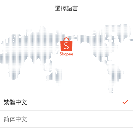
選擇語言
繁體中文
简体中文
頁面無法顯示