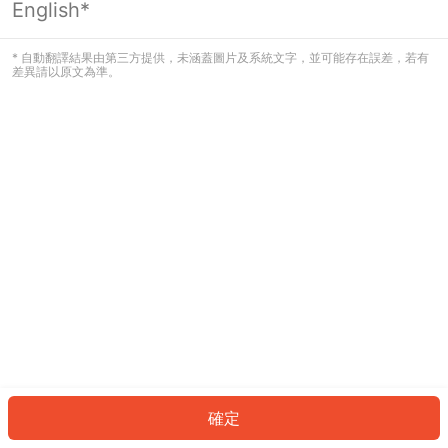
English*
發生錯誤！請登入並再試一次或回到主
頁。
* 自動翻譯結果由第三方提供，未涵蓋圖片及系統文字，並可能存在誤差，若有
差異請以原文為準。
登入
返回首頁
確定
ID: 82832957c66-f3ac-4f35-b552-ab64d08be23b