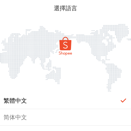
選擇語言
繁體中文
简体中文
頁面無法顯示