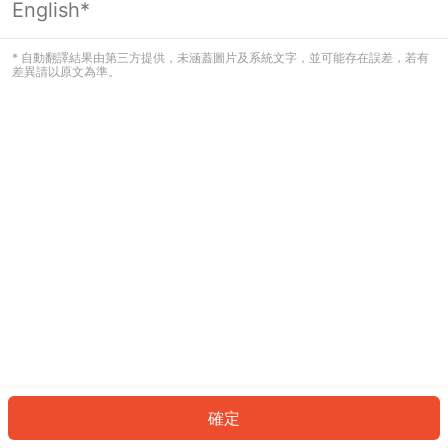
English*
發生錯誤！請登入並再試一次或回到主
頁。
* 自動翻譯結果由第三方提供，未涵蓋圖片及系統文字，並可能存在誤差，若有
差異請以原文為準。
登入
返回首頁
確定
ID: 5424dfff04-3248-426b-9dd5-62f008c7af17