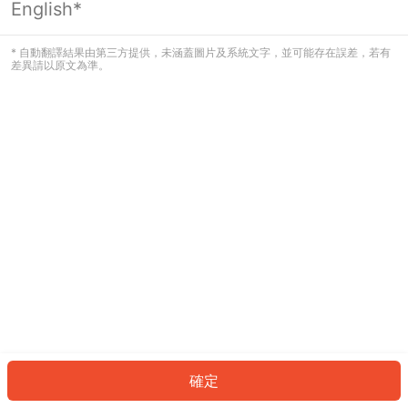
English*
發生錯誤！請登入並再試一次或回到主
頁。
* 自動翻譯結果由第三方提供，未涵蓋圖片及系統文字，並可能存在誤差，若有
差異請以原文為準。
登入
返回首頁
確定
ID: 20692289c37-8be9-4a4c-9599-d88ec09552aa