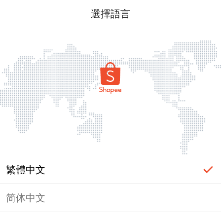
選擇語言
繁體中文
简体中文
頁面無法顯示