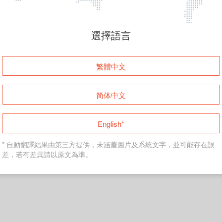
頁面無法顯示
選擇語言
發生錯誤！請登入並再試一次或回到主頁。
繁體中文
登入
简体中文
返回首頁
English*
* 自動翻譯結果由第三方提供，未涵蓋圖片及系統文字，並可能存在誤
差，若有差異請以原文為準。