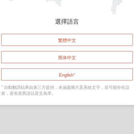
頁面無法顯示
選擇語言
發生錯誤！請登入並再試一次或回到主頁。
繁體中文
登入
简体中文
返回首頁
English*
* 自動翻譯結果由第三方提供，未涵蓋圖片及系統文字，並可能存在誤
差，若有差異請以原文為準。