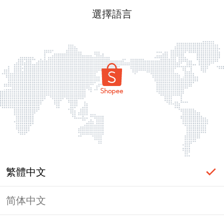
選擇語言
繁體中文
简体中文
頁面無法顯示