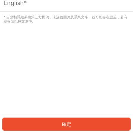
English*
發生錯誤！請登入並再試一次或回到主
頁。
* 自動翻譯結果由第三方提供，未涵蓋圖片及系統文字，並可能存在誤差，若有
差異請以原文為準。
登入
返回首頁
確定
ID: 4748bedd76e-560e-45b4-82c3-46b66523a56f