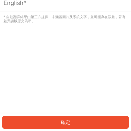
English*
發生錯誤！請登入並再試一次或回到主
頁。
* 自動翻譯結果由第三方提供，未涵蓋圖片及系統文字，並可能存在誤差，若有
差異請以原文為準。
登入
返回首頁
確定
ID: 9781e4307e-6988-4d9c-ab77-4909a5130ff2