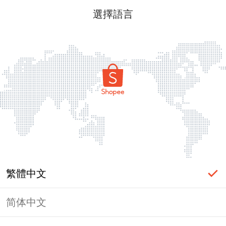
選擇語言
繁體中文
简体中文
頁面無法顯示