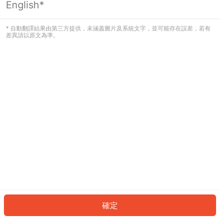
English*
發生錯誤！請登入並再試一次或回到主
頁。
* 自動翻譯結果由第三方提供，未涵蓋圖片及系統文字，並可能存在誤差，若有
差異請以原文為準。
登入
返回首頁
確定
ID: 3590723bf51-9417-4858-94d7-11549970f385