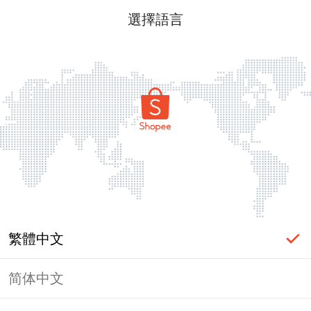
選擇語言
繁體中文
简体中文
頁面無法顯示