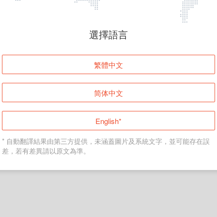
頁面無法顯示
選擇語言
發生錯誤！請登入並再試一次或回到主頁。
繁體中文
登入
简体中文
返回首頁
English*
* 自動翻譯結果由第三方提供，未涵蓋圖片及系統文字，並可能存在誤
差，若有差異請以原文為準。