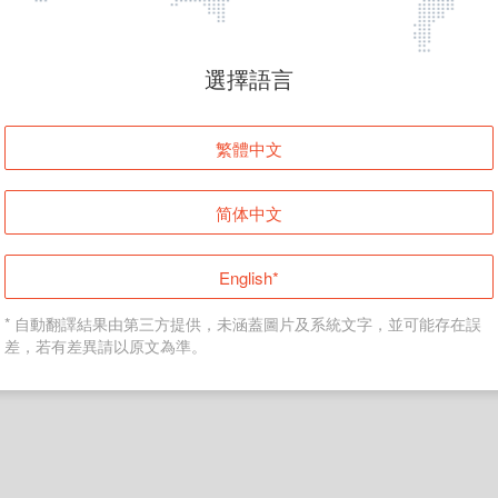
頁面無法顯示
選擇語言
發生錯誤！請登入並再試一次或回到主頁。
繁體中文
登入
简体中文
返回首頁
English*
* 自動翻譯結果由第三方提供，未涵蓋圖片及系統文字，並可能存在誤
差，若有差異請以原文為準。