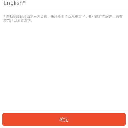
English*
發生錯誤！請登入並再試一次或回到主
頁。
* 自動翻譯結果由第三方提供，未涵蓋圖片及系統文字，並可能存在誤差，若有
差異請以原文為準。
登入
返回首頁
確定
ID: 466d40dc147-a591-4326-8535-dd96f69bb82e