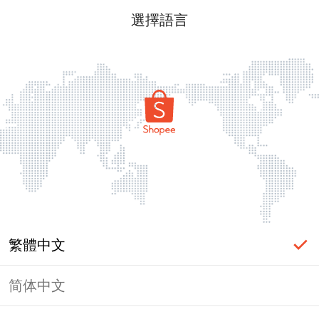
選擇語言
繁體中文
简体中文
頁面無法顯示