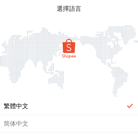
選擇語言
繁體中文
简体中文
頁面無法顯示