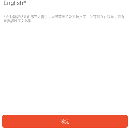
English*
發生錯誤！請登入並再試一次或回到主
頁。
* 自動翻譯結果由第三方提供，未涵蓋圖片及系統文字，並可能存在誤差，若有
差異請以原文為準。
登入
返回首頁
確定
ID: 6438ca39086-193d-4513-88a3-3bbb0a5e0cbf