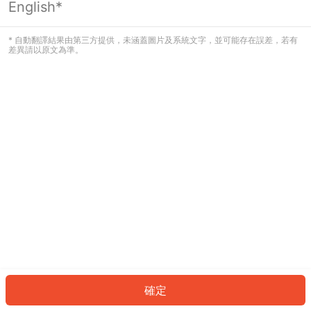
English*
發生錯誤！請登入並再試一次或回到主
頁。
* 自動翻譯結果由第三方提供，未涵蓋圖片及系統文字，並可能存在誤差，若有
差異請以原文為準。
登入
返回首頁
確定
ID: 767128028bb-9e46-4d49-ad99-0b32972142b1