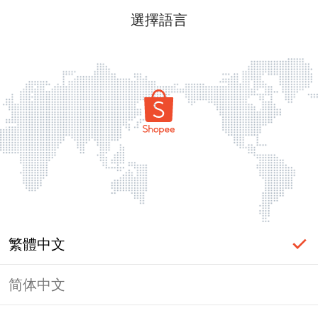
選擇語言
繁體中文
简体中文
頁面無法顯示