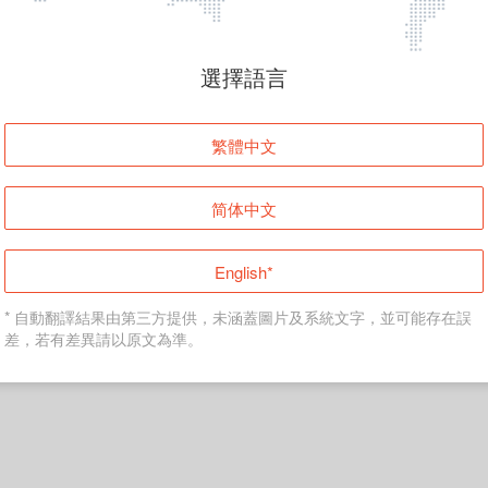
頁面無法顯示
選擇語言
發生錯誤！請登入並再試一次或回到主頁。
繁體中文
登入
简体中文
返回首頁
English*
* 自動翻譯結果由第三方提供，未涵蓋圖片及系統文字，並可能存在誤
差，若有差異請以原文為準。