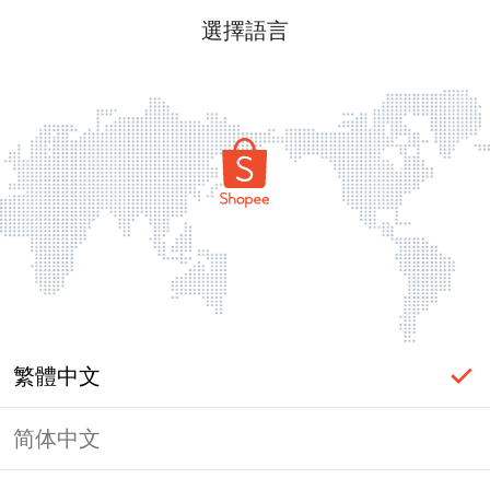
選擇語言
繁體中文
简体中文
頁面無法顯示