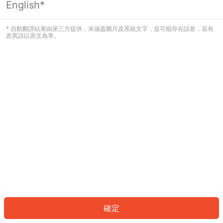
English*
發生錯誤！請登入並再試一次或回到主
頁。
* 自動翻譯結果由第三方提供，未涵蓋圖片及系統文字，並可能存在誤差，若有
差異請以原文為準。
登入
返回首頁
確定
ID: 825596bb3df-42dc-470a-99d1-c2b3588a5133