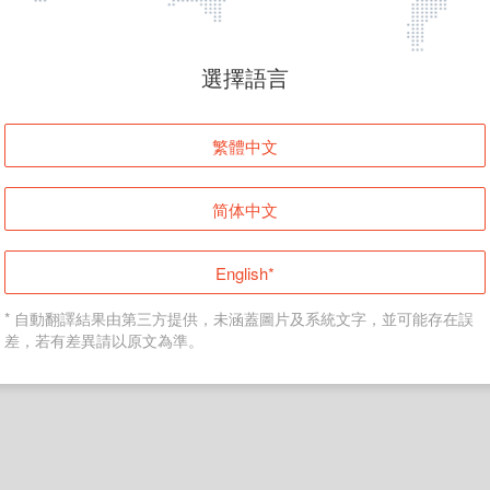
頁面無法顯示
選擇語言
發生錯誤！請登入並再試一次或回到主頁。
繁體中文
登入
简体中文
返回首頁
English*
* 自動翻譯結果由第三方提供，未涵蓋圖片及系統文字，並可能存在誤
差，若有差異請以原文為準。