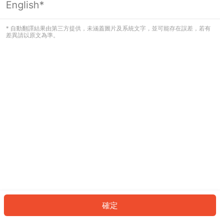
English*
發生錯誤！請登入並再試一次或回到主
頁。
* 自動翻譯結果由第三方提供，未涵蓋圖片及系統文字，並可能存在誤差，若有
差異請以原文為準。
登入
返回首頁
確定
ID: 14f010eb89-085d-4f56-9b84-2edad89e4795