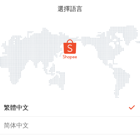
選擇語言
繁體中文
简体中文
頁面無法顯示