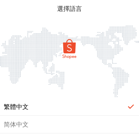
選擇語言
繁體中文
简体中文
頁面無法顯示