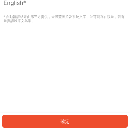
English*
發生錯誤！請登入並再試一次或回到主
頁。
* 自動翻譯結果由第三方提供，未涵蓋圖片及系統文字，並可能存在誤差，若有
差異請以原文為準。
登入
返回首頁
確定
ID: 98827c733ea-65ac-4c76-a68a-b107a39cb12f