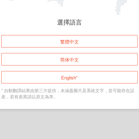
頁面無法顯示
選擇語言
發生錯誤！請登入並再試一次或回到主頁。
繁體中文
登入
简体中文
返回首頁
English*
* 自動翻譯結果由第三方提供，未涵蓋圖片及系統文字，並可能存在誤
差，若有差異請以原文為準。