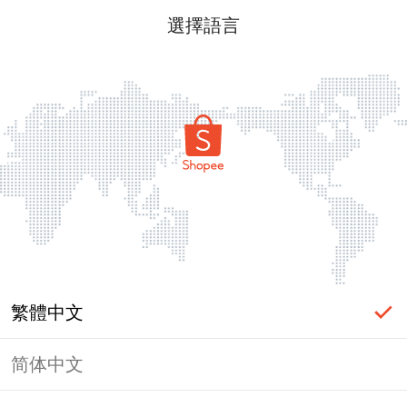
選擇語言
繁體中文
简体中文
頁面無法顯示