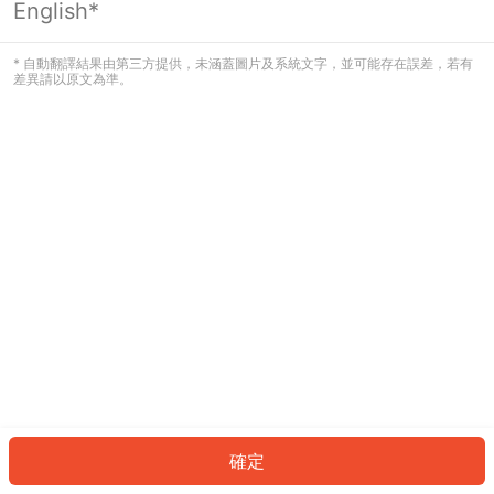
English*
發生錯誤！請登入並再試一次或回到主
頁。
* 自動翻譯結果由第三方提供，未涵蓋圖片及系統文字，並可能存在誤差，若有
差異請以原文為準。
登入
返回首頁
確定
ID: 9410f97fae5-322f-46c1-ba3b-9718eedd9bc3