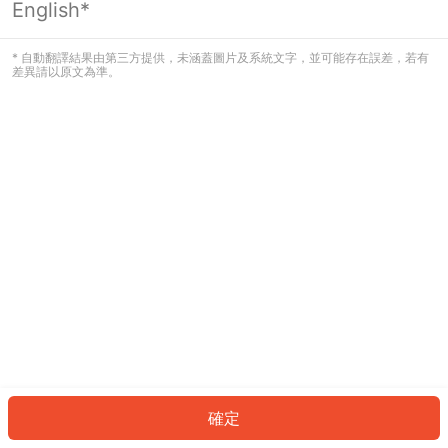
English*
發生錯誤！請登入並再試一次或回到主
頁。
* 自動翻譯結果由第三方提供，未涵蓋圖片及系統文字，並可能存在誤差，若有
差異請以原文為準。
登入
返回首頁
確定
ID: 7824503b09f-b00f-42bb-a2f5-539dd403ede0