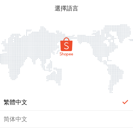
選擇語言
繁體中文
简体中文
頁面無法顯示