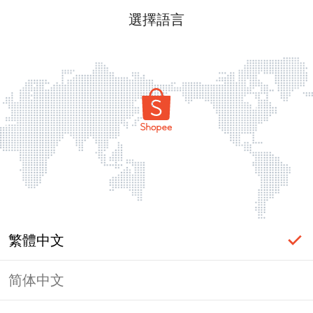
選擇語言
繁體中文
简体中文
頁面無法顯示