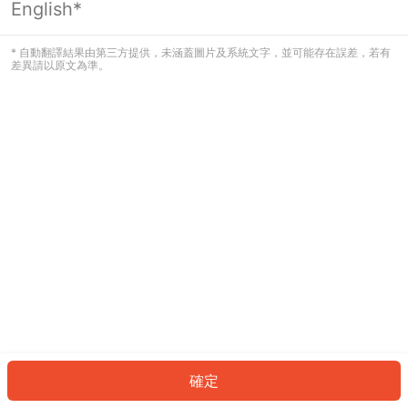
English*
發生錯誤！請登入並再試一次或回到主
頁。
* 自動翻譯結果由第三方提供，未涵蓋圖片及系統文字，並可能存在誤差，若有
差異請以原文為準。
登入
返回首頁
確定
ID: 907c2c0c4b9-7edb-44a0-98b6-7974b05132b1