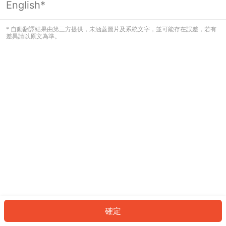
English*
發生錯誤！請登入並再試一次或回到主
頁。
* 自動翻譯結果由第三方提供，未涵蓋圖片及系統文字，並可能存在誤差，若有
差異請以原文為準。
登入
返回首頁
確定
ID: 5176e4be932-fbc4-47b3-9273-8ddbc8beeaa7