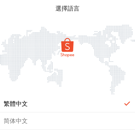
選擇語言
繁體中文
简体中文
頁面無法顯示