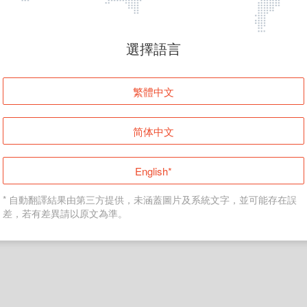
頁面無法顯示
選擇語言
發生錯誤！請登入並再試一次或回到主頁。
繁體中文
登入
简体中文
返回首頁
English*
* 自動翻譯結果由第三方提供，未涵蓋圖片及系統文字，並可能存在誤
差，若有差異請以原文為準。