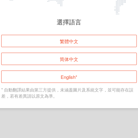
頁面無法顯示
選擇語言
發生錯誤！請登入並再試一次或回到主頁。
繁體中文
登入
简体中文
返回首頁
English*
* 自動翻譯結果由第三方提供，未涵蓋圖片及系統文字，並可能存在誤
差，若有差異請以原文為準。