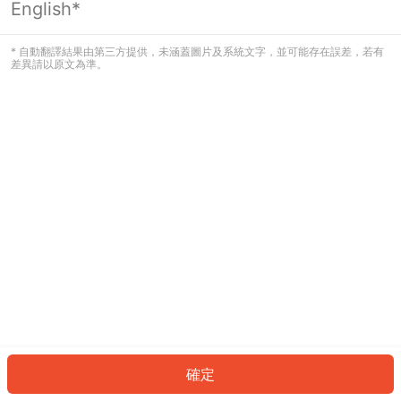
English*
發生錯誤！請登入並再試一次或回到主
頁。
* 自動翻譯結果由第三方提供，未涵蓋圖片及系統文字，並可能存在誤差，若有
差異請以原文為準。
登入
返回首頁
確定
ID: 5016a8146e8-8b4d-424e-9e04-f83ec41ab509