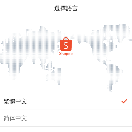
選擇語言
繁體中文
简体中文
頁面無法顯示