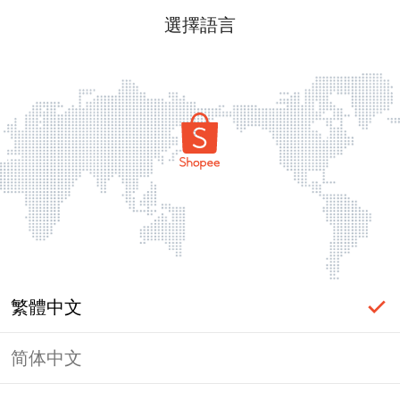
選擇語言
繁體中文
简体中文
頁面無法顯示