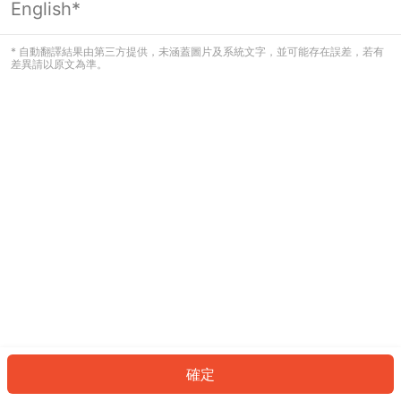
English*
發生錯誤！請登入並再試一次或回到主
頁。
* 自動翻譯結果由第三方提供，未涵蓋圖片及系統文字，並可能存在誤差，若有
差異請以原文為準。
登入
返回首頁
確定
ID: 27950c61102-7a53-4922-a814-dd8dae924d98