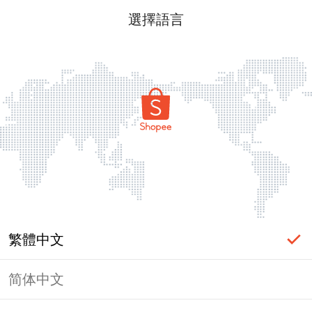
選擇語言
繁體中文
简体中文
頁面無法顯示