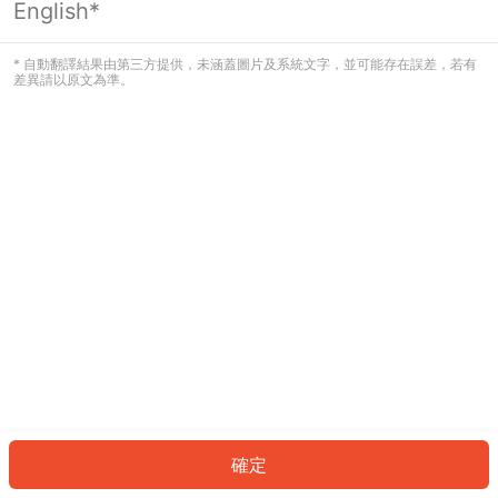
English*
發生錯誤！請登入並再試一次或回到主
頁。
* 自動翻譯結果由第三方提供，未涵蓋圖片及系統文字，並可能存在誤差，若有
差異請以原文為準。
登入
返回首頁
確定
ID: 93959387c48-6fba-4dbd-88a6-cad25a669652