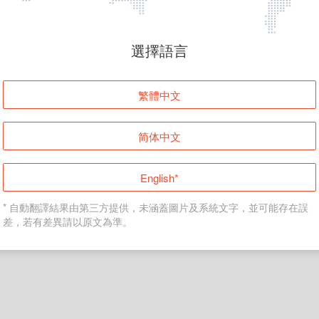
頁面無法顯示
選擇語言
發生錯誤！請登入並再試一次或回到主頁。
繁體中文
登入
简体中文
返回首頁
English*
* 自動翻譯結果由第三方提供，未涵蓋圖片及系統文字，並可能存在誤
差，若有差異請以原文為準。