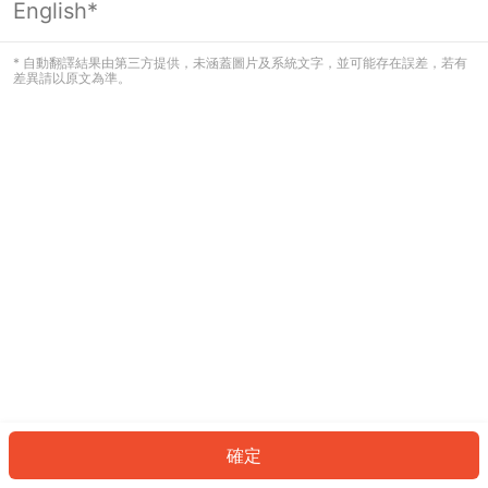
English*
發生錯誤！請登入並再試一次或回到主
頁。
* 自動翻譯結果由第三方提供，未涵蓋圖片及系統文字，並可能存在誤差，若有
差異請以原文為準。
登入
返回首頁
確定
ID: 3643eda2417-a3bd-4d2f-ab3c-a00b32eac159