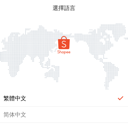
選擇語言
繁體中文
简体中文
頁面無法顯示