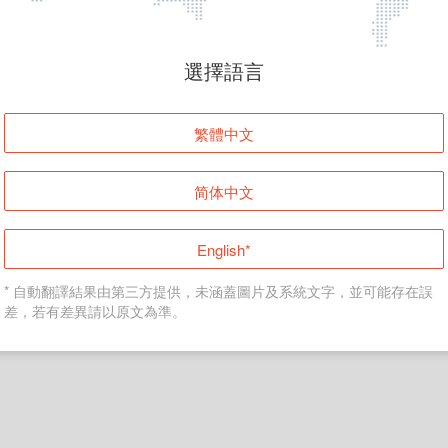
頁面無法顯示
選擇語言
發生錯誤！請登入並再試一次或回到主頁。
繁體中文
登入
简体中文
返回首頁
English*
* 自動翻譯結果由第三方提供，未涵蓋圖片及系統文字，並可能存在誤
差，若有差異請以原文為準。