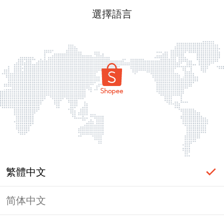
選擇語言
繁體中文
简体中文
頁面無法顯示