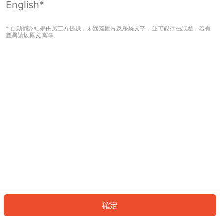
English*
發生錯誤！請登入並再試一次或回到主
頁。
* 自動翻譯結果由第三方提供，未涵蓋圖片及系統文字，並可能存在誤差，若有
差異請以原文為準。
登入
返回首頁
確定
ID: 743f44bd213-3cc0-47ec-8b72-1d06d471b514