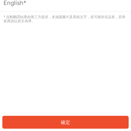
English*
發生錯誤！請登入並再試一次或回到主
頁。
* 自動翻譯結果由第三方提供，未涵蓋圖片及系統文字，並可能存在誤差，若有
差異請以原文為準。
登入
返回首頁
確定
ID: 760027169b5-2395-4cba-bd0a-01d09f483bf6