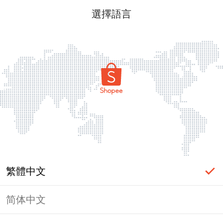
選擇語言
繁體中文
简体中文
頁面無法顯示