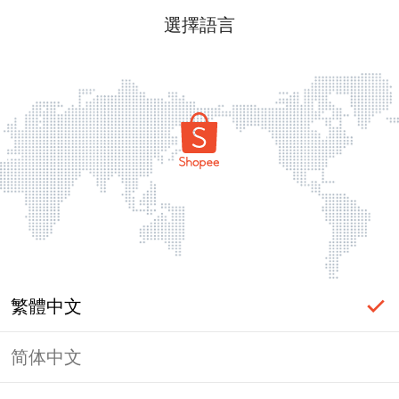
選擇語言
繁體中文
简体中文
頁面無法顯示