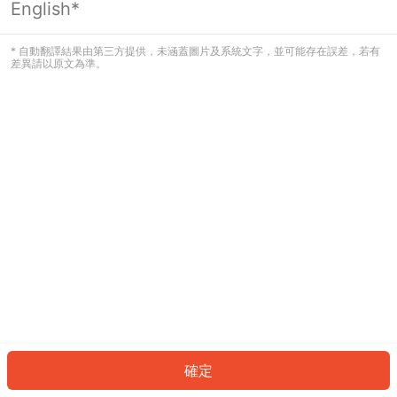
English*
發生錯誤！請登入並再試一次或回到主
頁。
* 自動翻譯結果由第三方提供，未涵蓋圖片及系統文字，並可能存在誤差，若有
差異請以原文為準。
登入
返回首頁
確定
ID: 4ff0d2423-f043-416d-aff4-0a43a0be7a70