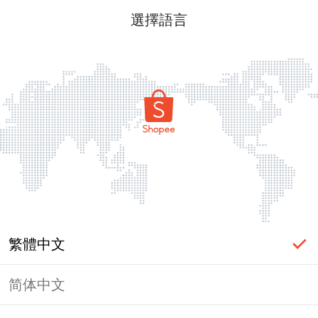
選擇語言
繁體中文
简体中文
頁面無法顯示