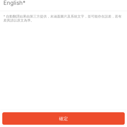
English*
發生錯誤！請登入並再試一次或回到主
頁。
* 自動翻譯結果由第三方提供，未涵蓋圖片及系統文字，並可能存在誤差，若有
差異請以原文為準。
登入
返回首頁
確定
ID: 8762d7918f0-a2a7-4b06-9906-d40a417e6e26