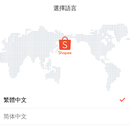
選擇語言
繁體中文
简体中文
頁面無法顯示