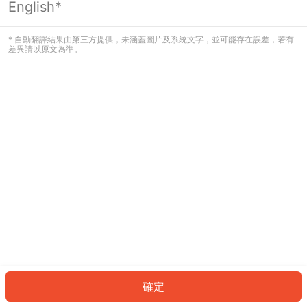
English*
發生錯誤！請登入並再試一次或回到主
頁。
* 自動翻譯結果由第三方提供，未涵蓋圖片及系統文字，並可能存在誤差，若有
差異請以原文為準。
登入
返回首頁
確定
ID: 826852704fe-19fc-4723-9e1f-8c12a6a638f9