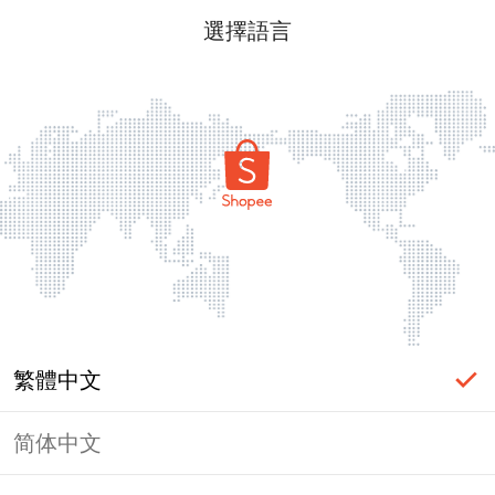
選擇語言
繁體中文
简体中文
頁面無法顯示