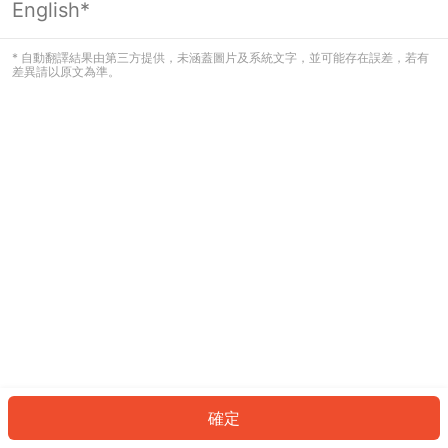
English*
發生錯誤！請登入並再試一次或回到主
頁。
* 自動翻譯結果由第三方提供，未涵蓋圖片及系統文字，並可能存在誤差，若有
差異請以原文為準。
登入
返回首頁
確定
ID: 1796f67d201-b027-45d3-a2c1-01c71b6187cd