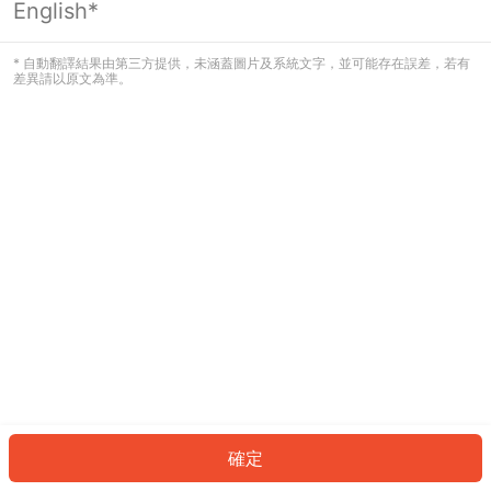
English*
發生錯誤！請登入並再試一次或回到主
頁。
* 自動翻譯結果由第三方提供，未涵蓋圖片及系統文字，並可能存在誤差，若有
差異請以原文為準。
登入
返回首頁
確定
ID: 6715e6b78c3-4588-45ce-ab8d-d9dbc451cf35