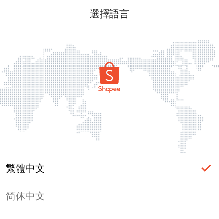
選擇語言
繁體中文
简体中文
頁面無法顯示