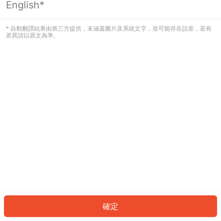
English*
發生錯誤！請登入並再試一次或回到主
頁。
* 自動翻譯結果由第三方提供，未涵蓋圖片及系統文字，並可能存在誤差，若有
差異請以原文為準。
登入
返回首頁
確定
ID: 8751d95ae47-2620-4d22-a667-c905533812fb