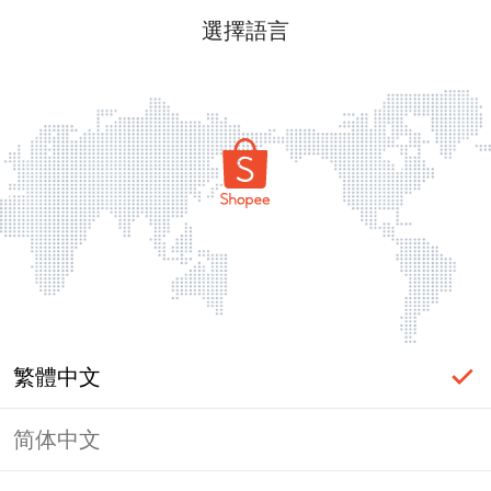
選擇語言
繁體中文
简体中文
頁面無法顯示