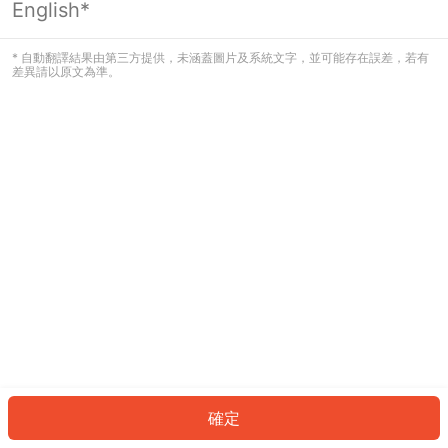
English*
發生錯誤！請登入並再試一次或回到主
頁。
* 自動翻譯結果由第三方提供，未涵蓋圖片及系統文字，並可能存在誤差，若有
差異請以原文為準。
登入
返回首頁
確定
ID: 714b3aaa003-74cb-4137-be2d-3aa4351d9ab9