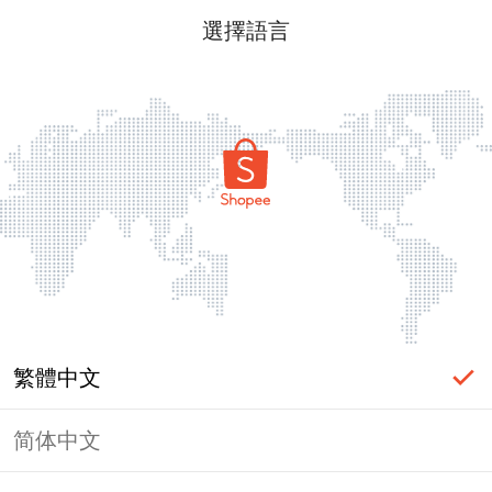
選擇語言
繁體中文
简体中文
頁面無法顯示