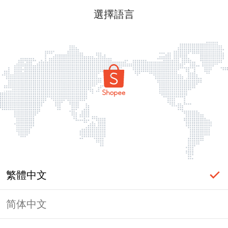
選擇語言
繁體中文
简体中文
頁面無法顯示