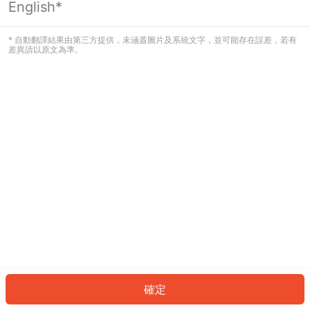
English*
發生錯誤！請登入並再試一次或回到主
頁。
* 自動翻譯結果由第三方提供，未涵蓋圖片及系統文字，並可能存在誤差，若有
差異請以原文為準。
登入
返回首頁
確定
ID: 8555bc3584e-e616-41f6-8f04-5735171d72d2