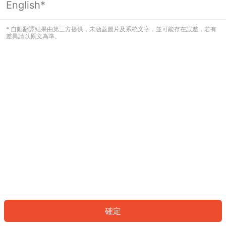
English*
發生錯誤！請登入並再試一次或回到主
頁。
* 自動翻譯結果由第三方提供，未涵蓋圖片及系統文字，並可能存在誤差，若有
差異請以原文為準。
登入
返回首頁
確定
ID: 39483db61b3-12f5-4c2f-9b14-bd2ec4573514