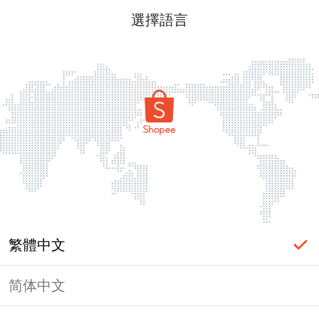
選擇語言
繁體中文
简体中文
頁面無法顯示