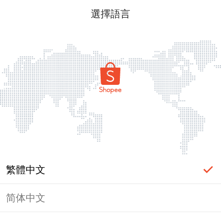
選擇語言
繁體中文
简体中文
頁面無法顯示