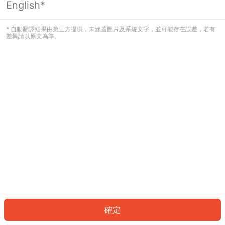
English*
發生錯誤！請登入並再試一次或回到主
頁。
* 自動翻譯結果由第三方提供，未涵蓋圖片及系統文字，並可能存在誤差，若有
差異請以原文為準。
登入
返回首頁
確定
ID: 972a9435247-6e7b-4dbb-9386-44d6991dec01