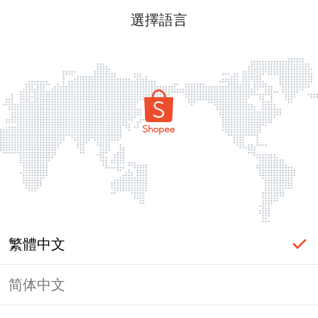
選擇語言
繁體中文
简体中文
頁面無法顯示