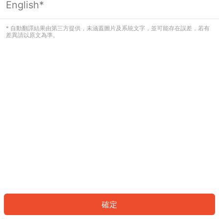
English*
發生錯誤！請登入並再試一次或回到主
頁。
* 自動翻譯結果由第三方提供，未涵蓋圖片及系統文字，並可能存在誤差，若有
差異請以原文為準。
登入
返回首頁
確定
ID: 724037b920e-d7b4-4683-b5c4-9d972e4a85fd