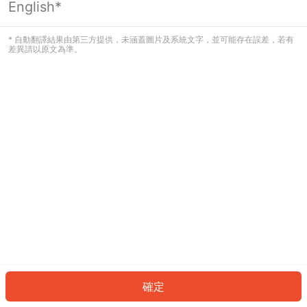
English*
發生錯誤！請登入並再試一次或回到主
頁。
* 自動翻譯結果由第三方提供，未涵蓋圖片及系統文字，並可能存在誤差，若有
差異請以原文為準。
登入
返回首頁
確定
ID: 481624a063c-ee98-4198-a2c2-91161e99c40d