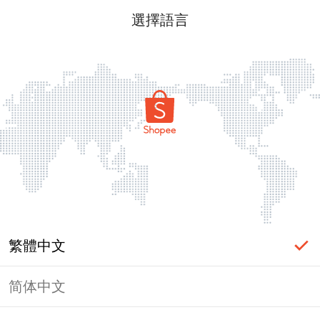
選擇語言
繁體中文
简体中文
頁面無法顯示