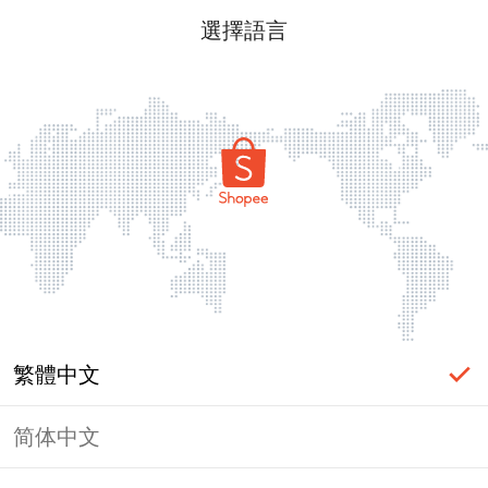
選擇語言
繁體中文
简体中文
頁面無法顯示