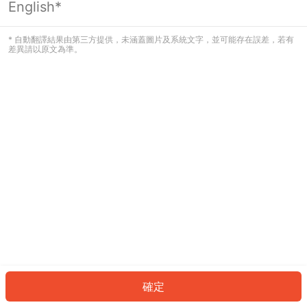
English*
發生錯誤！請登入並再試一次或回到主
頁。
* 自動翻譯結果由第三方提供，未涵蓋圖片及系統文字，並可能存在誤差，若有
差異請以原文為準。
登入
返回首頁
確定
ID: 7683ea977d2-6131-43f2-8c95-472f06ed2702