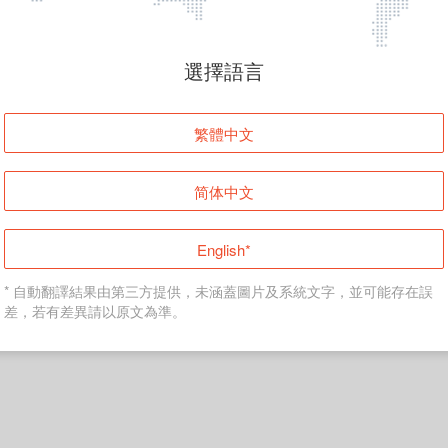
頁面無法顯示
選擇語言
發生錯誤！請登入並再試一次或回到主頁。
繁體中文
登入
简体中文
返回首頁
English*
* 自動翻譯結果由第三方提供，未涵蓋圖片及系統文字，並可能存在誤
差，若有差異請以原文為準。