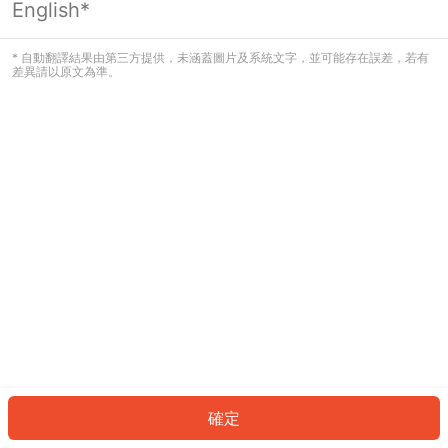
English*
發生錯誤！請登入並再試一次或回到主
頁。
* 自動翻譯結果由第三方提供，未涵蓋圖片及系統文字，並可能存在誤差，若有
差異請以原文為準。
登入
返回首頁
確定
ID: 501301e9a30-0b1e-42c0-9f83-31b7933c37a3