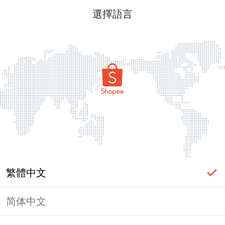
選擇語言
繁體中文
简体中文
頁面無法顯示