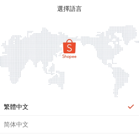
選擇語言
繁體中文
简体中文
頁面無法顯示