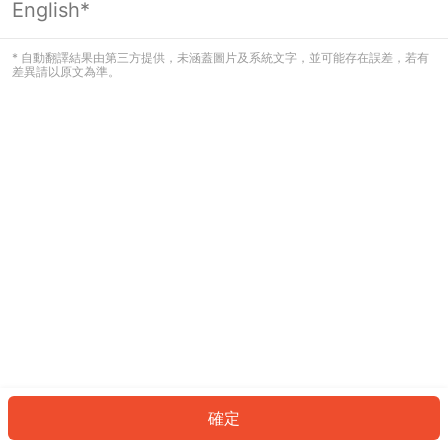
English*
發生錯誤！請登入並再試一次或回到主
頁。
* 自動翻譯結果由第三方提供，未涵蓋圖片及系統文字，並可能存在誤差，若有
差異請以原文為準。
登入
返回首頁
確定
ID: 543e42f0205-48f7-4c48-be72-20869468b141