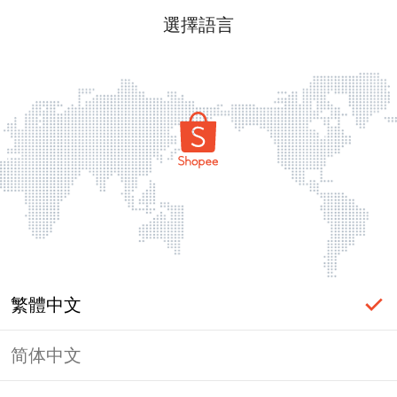
選擇語言
繁體中文
简体中文
頁面無法顯示