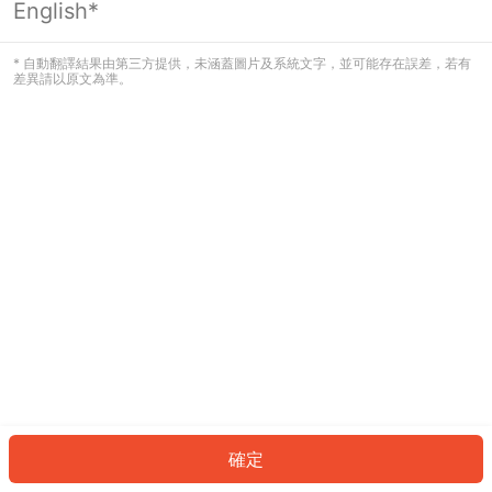
English*
發生錯誤！請登入並再試一次或回到主
頁。
* 自動翻譯結果由第三方提供，未涵蓋圖片及系統文字，並可能存在誤差，若有
差異請以原文為準。
登入
返回首頁
確定
ID: 8846df00b54-42b9-424a-98bd-f9bf138da595